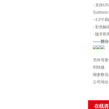
- 支持U
Surtron
- 4.3
- 彩色触
- 随开
——部分
另外笃挚
到快捷、
细参数信
公司地址
在线咨