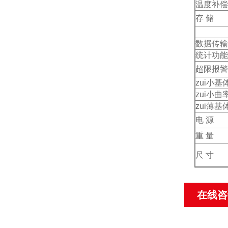
温度补偿
存 储
数据传输
统计功能
超限报警
zui小基
zui小曲
zui薄基
电 源
重 量
尺 寸
在线咨