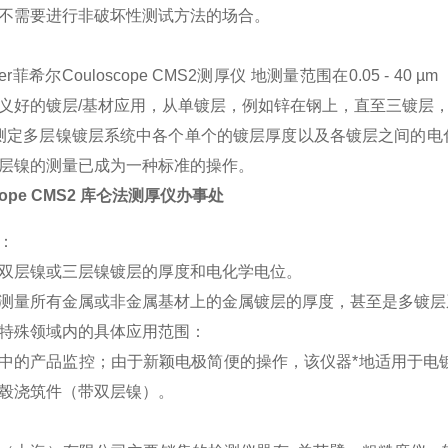
不需要进行非破坏性测试方法的场合。
her菲希尔Couloscope CMS2测厚仪 地测量范围在0.05 - 40 
义好的镀层/基材应用，从单镀层，例如锌在钢上，直至三镀层
测定多层镍镀层系统中各个单个的镀层厚度以及各镀层之间的电
层镍的测量已成为一种标准的操作。
scope CMS2 库仑法测厚仪办事处
：
双层镍或三层镍镀层的厚度和电化学电位。
测量所有金属或非金属基材上的金属镀层的厚度，甚至是多镀层
特殊领域内的具体应用范围：
中的产品监控；由于新颖电极简便的操作，该仪器*地适用于电
毂浇筑件（带双层镍）。