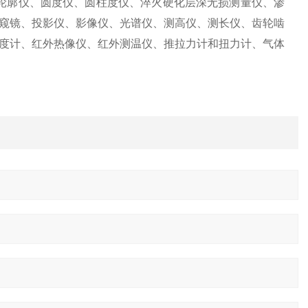
、轮廓仪、圆度仪、圆柱度仪、淬火硬化层深无损测量仪、渗
窥镜、投影仪、影像仪、光谱仪、测高仪、测长仪、齿轮啮
度计、红外热像仪、红外测温仪、推拉力计和扭力计、气体