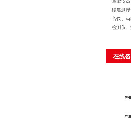
笃挚仪器
碳层测厚
合仪、齿
检测仪、
在线咨
您
您