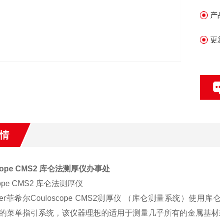
变
产
M
更
情
scope CMS2 库仑法测厚仪办事处
cope CMS2 库仑法测厚仪
scher菲希尔Couloscope CMS2测厚仪 （库仑测量系
的菜单指引系统，该仪器理想的适用于测量几乎所有的金属基材