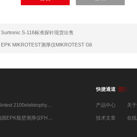
：
Surtronic S-116标准探针现货出售
：
EPK MIKROTEST测厚仪MIKROTEST G6
快捷通道
Mintest 2100elektrophysik代理
产品中心
关于
德国EPK瓶壁测厚仪FH7200/FH7400
技术文章
在线