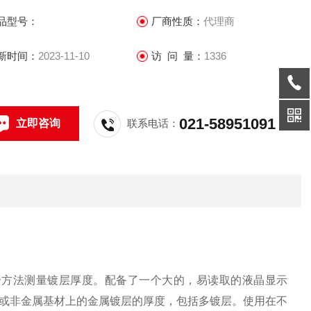
化，在不同的程序中有不同的功能；其三，许多功能都是由
品型号：
厂商性质：
代理商
ENU 菜单来开启，随后皆有提示，可按部就班的进行。
新时间：
2023-11-10
访 问 量：
1336
021-58951091
立即咨询
联系电话：
统）使用库仑方法测量镀层厚度。配备了一个大的，易读取的液晶显示
或非金属基材上的金属镀层的厚度，包括多镀层。使用在不