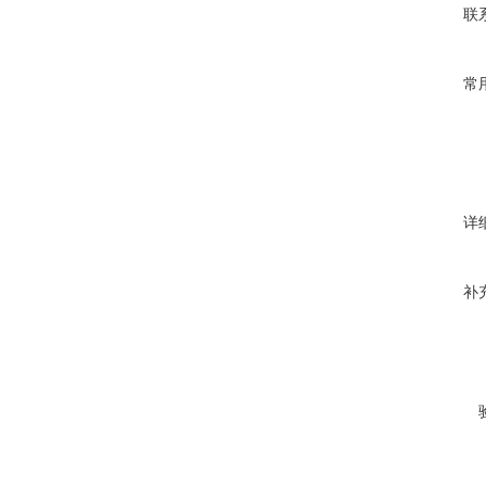
联
常
详
补