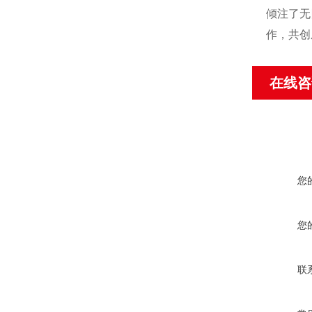
倾注了无
作，共创
在线咨
您
您
联