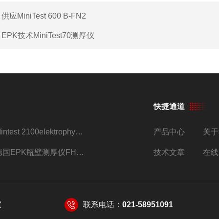
：
供应MiniTest 600 B-FN2
：
EPK技术MiniTest70测厚仪
快捷通道
Mintest 2100elektrophysik代理
产品中心
关于
德国EPK瓶壁测厚仪FH7200/FH7400
技术文章
在线
室
联系电话：
021-58951091