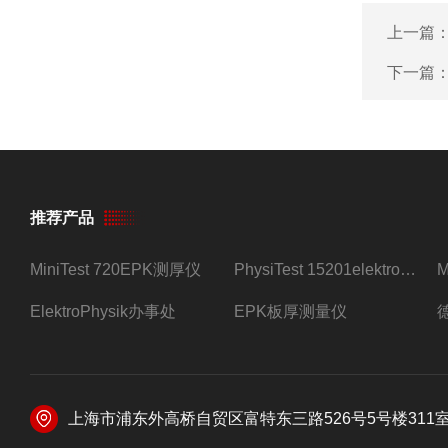
上一篇
下一篇
推荐产品
MiniTest 720EPK测厚仪
PhysiTest 15201elektrophysik测厚仪
ElektroPhysik办事处
EPK板厚测量仪
上海市浦东外高桥自贸区富特东三路526号5号楼311