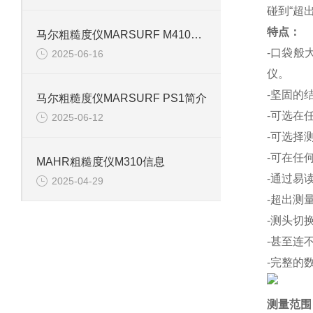
碰到“超
特点：
马尔粗糙度仪MARSURF M410信息
-口袋般
2025-06-16
仪。
-坚固的
马尔粗糙度仪MARSURF PS1简介
-可选在
2025-06-12
-可选择测
-可在任
MAHR粗糙度仪M310信息
-通过易
2025-04-29
-超出测
-测头切换
-甚至连
-完整的
测量范围