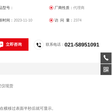
到“超出范围"或“电压低"的情况，在屏幕上也将提示。
品型号：
厂商性质：
代理商
新时间：
2023-11-10
访 问 量：
2374
021-58951091
立即咨询
联系电话：
糙度仪现货
。
，在横移过表面半秒后就可显示。