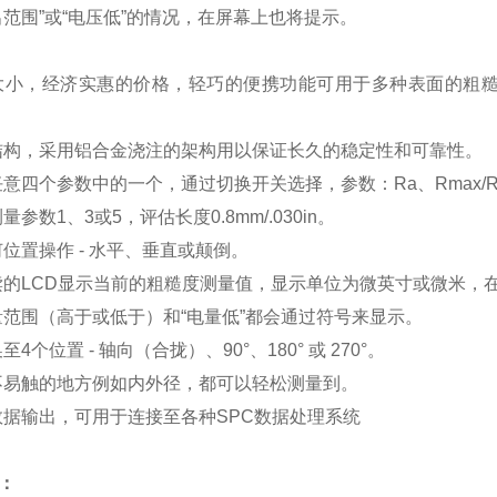
出范围”或“电压低”的情况，在屏幕上也将提示。
大小，经济实惠的价格，轻巧的便携功能可用于多种表面的粗
结构，采用铝合金浇注的架构用以保证长久的稳定性和可靠性。
任意四个参数中的一个，通过切换开关选择，参数：Ra、Rmax/R
量参数1、3或5，评估长度0.8mm/.030in。
何位置操作 - 水平、垂直或颠倒。
读的LCD显示当前的粗糙度测量值，显示单位为微英寸或微米，
量范围（高于或低于）和“电量低”都会通过符号来显示。
至4个位置 - 轴向（合拢）、90°、180° 或 270°。
不易触的地方例如内外径，都可以轻松测量到。
数据输出，可用于连接至各种SPC数据处理系统
：