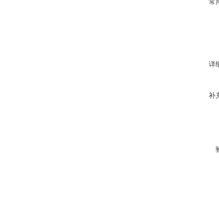
常
详
补