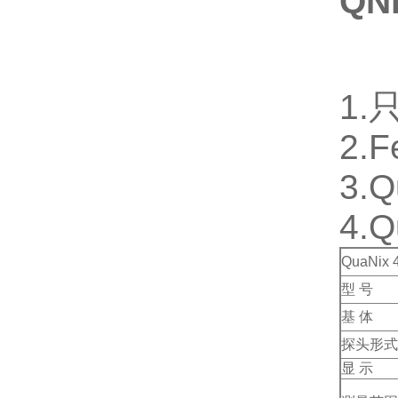
QN
1
2.
3.
4.
QuaNi
型 号
基 体
探头形式
显 示