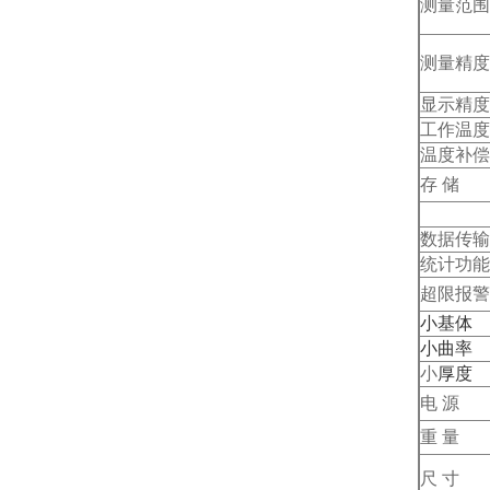
测量范围
测量精度
显示精度
工作温度
温度补偿
存 储
数据传输
统计功能
超限报警
小基体
小曲率
小
厚度
电 源
重 量
尺 寸