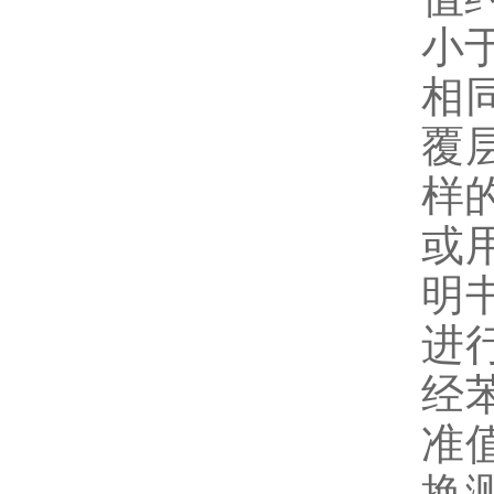
小
相
覆
样
或
明
进
经
准
换