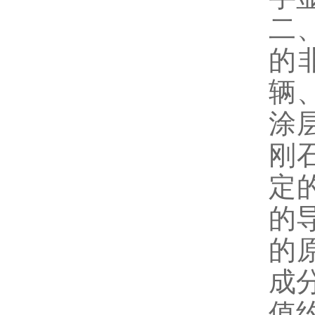
二
的
辆
涂
刚
定
的
的
成
值