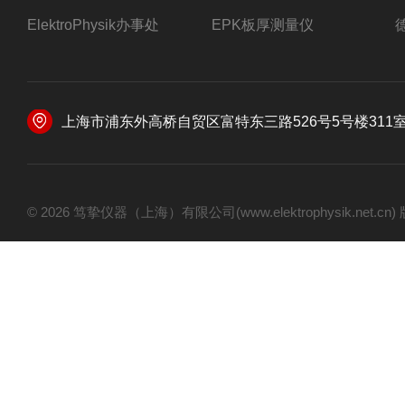
ElektroPhysik办事处
EPK板厚测量仪
上海市浦东外高桥自贸区富特东三路526号5号楼311
© 2026 笃挚仪器（上海）有限公司(www.elektrophysik.net.