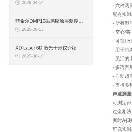
2026-04-14
- 六种
配有实时
菲希尔DMP10磁感应涂层测厚仪检验信息
- 所有
2025-05-13
- 空心
- 可视
XD Laser 6D 激光干涉仪介绍
- 用于
2025-08-19
- 灵活
- 多语
- 自动
- 支持
声速测量选
可测定声
过金相法
实时A扫描
可选实时