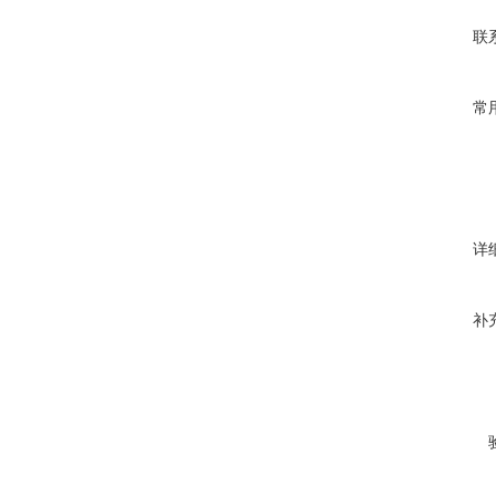
联
常
详
补