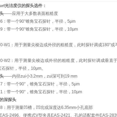
t Surf光洁度仪的探头选件：
头
——应用于大多数表面粗糙度
026：带一个90°锥角宝石探针，半径，5μm
019：带一个90°锥角宝石探针，半径，10μm
1020-W1：用于测量尖棱边或外径的粗糙度，此时探针调成180°
1020-W2：用于测量尖棱边或外径的粗糙度，此时探针调成垂直于横
角宝石探针，半径，10μm。
头
——内径zui小3.2mm，zui深可到19 mm
027：带一个90°，锥角宝石深针，半径，5μm
021：带一个90°，锥角宝石探针，半径，10μm
的深探头
028：用于测量凹槽，凹坑或深度达6.35mm小孔底部
AS-2496、便携式V型夹具EAS-2421、孔的适配套件EAS-283