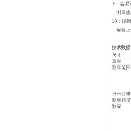
9：容易
测量值
10：碰
屏幕上
技术数据
尺寸
重量
测量范围
显示分辨
测量精度
数显