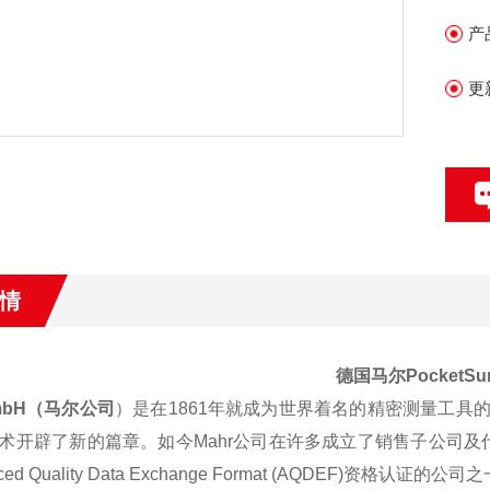
公司
产
证
更
情
德国马尔PocketSu
GmbH（马尔公司
）是在1861年就成为世界着名的精密测量工具的
术开辟了新的篇章。如今Mahr公司在许多成立了销售子公司
nced Quality Data Exchange Format (AQDEF