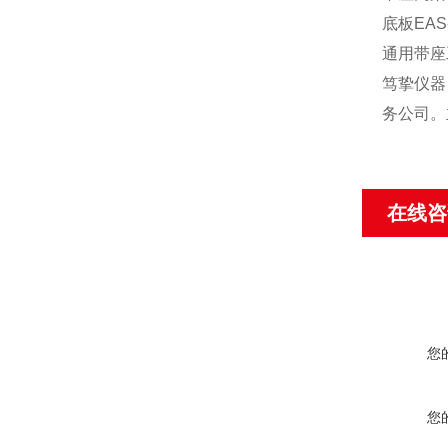
底板EAS
通用带座
笃挚仪器
务公司。
在线咨
您
您