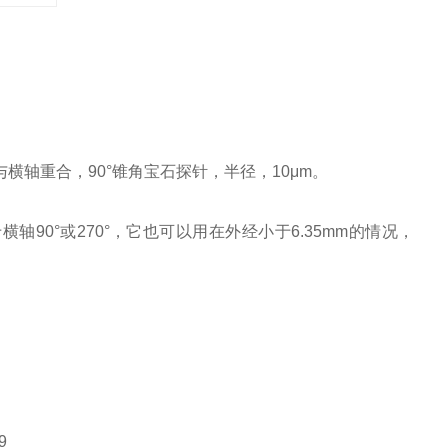
或与横轴重合，90°锥角宝石探针，半径，10μm。
轴90°或270°，它也可以用在外经小于6.35mm的情况，
9