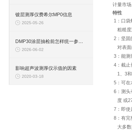
计量市场
特性
镀层测厚仪费希尔MP0信息
1：口袋
2025-05-26
粗糙度
2：坚固
DMP30涂层抽检前怎样统一参考样确认
对表面
2026-06-02
3：能测量
4：截止长
影响超声波测厚仪示值的因素
1、3和
2020-03-18
5：可在
6：测头
度 或2
7：即使
8：有完
大多数