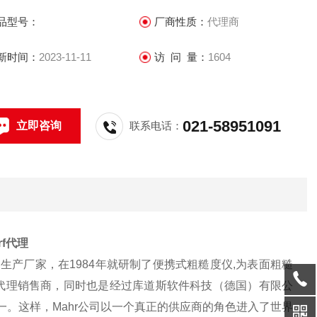
Advanced Quality Data Exchange Format （AQDEF）资格认
品型号：
厂商性质：
代理商
的公司之一。
新时间：
2023-11-11
访 问 量：
1604
021-58951091
立即咨询
联系电话：
rf代理
生产厂家，在1984年就研制了便携式粗糙度仪,为表面粗糙
及代理销售商，同时也是经过库道斯软件科技（德国）有限公
)资格认证的公司之一。这样，Mahr公司以一个真正的供应商的角色进入了世界