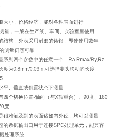
。
般大小，价格经济，能对各种表面进行
测量，一般在生产线、车间、实验室里使用
的结构，外表采用耐磨的铸铝，即使使用数年
的测量仍然可靠
系列四个参数中的任意一个：Ra Rmax/Ry,Rz
度为0.8mm/0.03in,可选择测头移动的长度
5
水平、垂直或倒置状态下测量
有四个切换位置-轴向（与X轴重合）、90度、180
70度
是很难触及到的表面诸如内外径，均可以测量
整的数据输出口用于连接SPC处理单元，能兼容
据处理系统