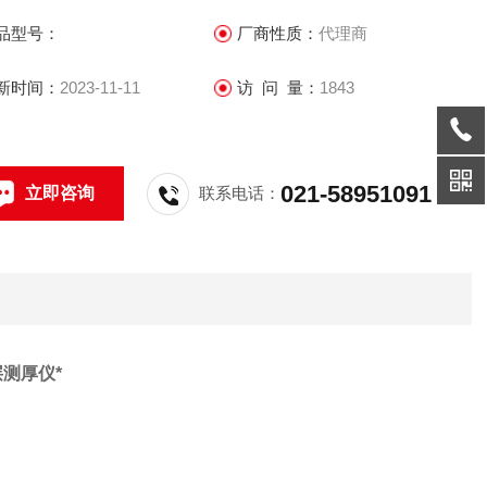
，也保持了。在仪器的精度和抗干扰性方面，注册了多项。成
品型号：
厂商性质：
代理商
当今涂层测厚仪的*优点。
新时间：
2023-11-11
访 问 量：
1843
021-58951091
立即咨询
联系电话：
膜层测厚仪*