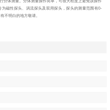
行分体测量。分体测量操作简单，可很大程度上避免误操作
探头分为磁性探头、涡流探头及双用探头，探头的测量范围有0-
如有不明白的地方敬请。