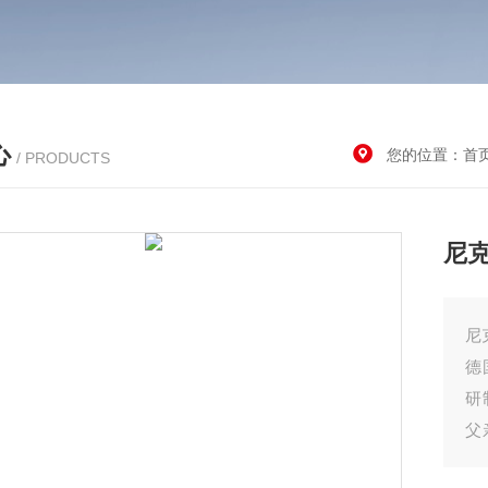
心
您的位置：
首
/ PRODUCTS
尼克
尼
德
研
父
斯