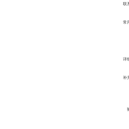
联
常
详
补