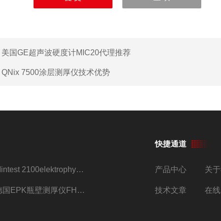
：
美国GE超声波硬度计MIC20代理推荐
：
QNix 7500涂层测厚仪技术优势
快捷通道
Mintest 2100elektrophysik代理
产品中心
关于
德国EPK瓶壁测厚仪FH7200/FH7400
技术文章
在线