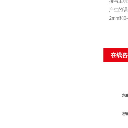
接与主机
产生的误
2mm和
在线咨
您
您