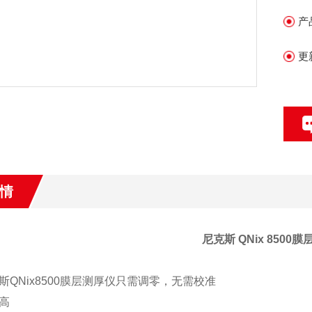
时
产
为
更
情
尼克斯 QNix 8500
斯QNix8500膜层测厚仪只需调零，无需校准
高