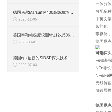
一体分体
可配多种
德国马尔Marsurf M400高级粗糙度仪信息
中英文菜
2025-11-05
智能化
带存储，
英国泰勒粗糙度仪测针112-1506信息
德国尼克
2025-08-01
可选探头
德国epk创新的SIDSP探头技术有何优势？
Fe铁基探
2020-07-03
NFe非铁
NFe/F
无线传输
薄镀层探
德国尼克斯