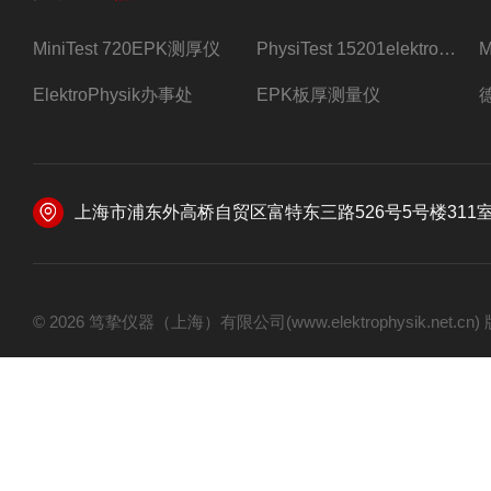
MiniTest 720EPK测厚仪
PhysiTest 15201elektrophysik测厚仪
ElektroPhysik办事处
EPK板厚测量仪
上海市浦东外高桥自贸区富特东三路526号5号楼311
© 2026 笃挚仪器（上海）有限公司(www.elektrophysik.net.