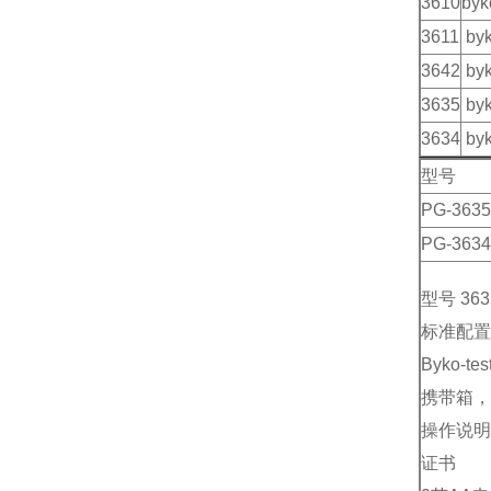
3610
by
3611
by
3642
by
3635
by
3634
byk
型号
PG-3635
PG-3634
型号 363
标准配置
Byko-te
携带箱，
操作说明
证书