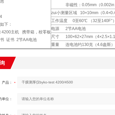
电池
非磁性：0.05mm（0.002in
zui小测量区域 10×10mm（0.4×0.
4
工作温度 0至60℃ （32至140F°
如下：
电源 2节AA电池
test 4200主机 携带箱，校零板
尺寸 100×62×27mm（4×2.5×1.1
书 证书 2节AA电池
重量 连电池约130克（4.6盎斯）
询
产品：
的单位：