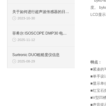
byko-
度。 b
关于如何进行超声波传感器的日常清洗的一些建议
LCD显
2023-10-30
菲希尔 ISOSCOPE DMP30 电涡流镀层测厚仪信息
2025-11-12
Surtronic DUO粗糙度仪信息
2025-08-29
特点：
■紧凑的
■单手设
■显示单
■红宝石
■V型凹
■声音提