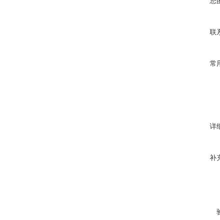
您
联
常
详
补