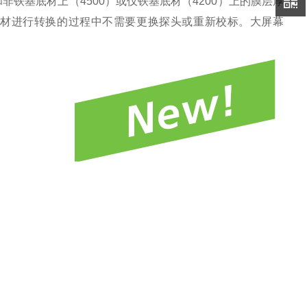
铁基和非铁基底材上（4500）或仅铁基底材（4200）上的膜层厚
和非磁性底材进行转换的过程中不需要更换探头或重新校标。大屏幕