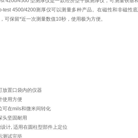
test 4200/4500 型测厚仪是一款经济型干膜测厚仪，可测量
yko-test 4500/4200测厚仪可以测量多种产品。在磁性
示，可保留*近一次测量数值10秒，使用极为方便。
可放置口袋内的仪器
计使用方便
位可在mils和微米间转化
探头坚固耐用
槽设计, 适用在圆柱型部件上定位
示测试完毕