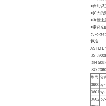
■自动识
■扩大的
■测量速
■带背光
byko-
标准
ASTM B4
BS 3900P
DIN 509
ISO 2360
型号
名
3600
by
3601
by
3602
by