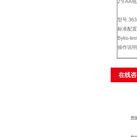
2节AA
型号 363
标准配置
Byko-
操作说明
在线咨
您