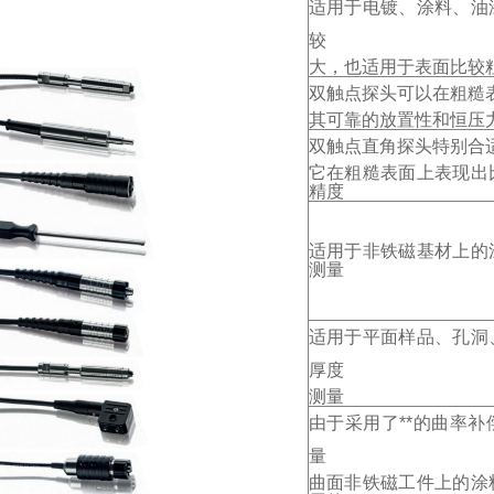
适用于电镀、涂料、油
较
大，也适用于表面比较
双触点探头可以在粗糙
其可靠的放置性和恒压
双触点直角探头特别合
它在粗糙表面上表现出
精度
适用于非铁磁基材上的
测量
适用于平面样品、孔洞
厚度
测量
由于采用了**的曲率
量
曲面非铁磁工件上的涂