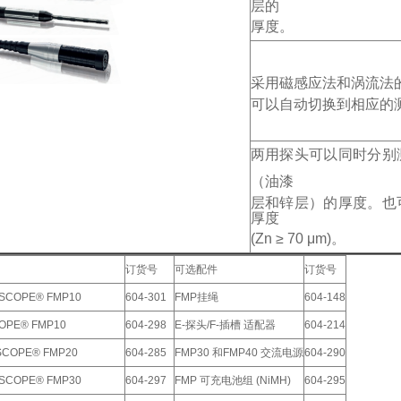
层的
厚度。
采用磁感应法和涡流法
可以自动切换到相应的
两用探头可以同时分别
（油漆
层和锌层）的厚度。也
厚度
(Zn ≥ 70 μm)。
订货号
可选配件
订货号
SCOPE® FMP10
604-301
FMP挂绳
604-148
OPE® FMP10
604-298
E-探头/F-插槽 适配器
604-214
SCOPE® FMP20
604-285
FMP30 和FMP40 交流电源
604-290
SCOPE® FMP30
604-297
FMP 可充电池组 (NiMH)
604-295