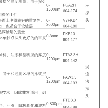
漆层的厚度测量。由于探针
0-
FGA2H
应
1500μm
604-174
探
粗糙的工件
头
表面上测得较好的重复性。
0-
V7FKB4
2000μm
力，也适合于软镀层
604-180
适厚镀层的测量
FKB10
0-8mm
比单触点探头更好的的重复
604-177
涂料、油漆和塑料层的厚度
0-
FTA3.3H
1200μm
604-142
涡
、管子和过渡区域的涂镀层
流
0-
FAW3.3
1200μm
法
604-193
探
补偿技术，因此非常适用于测
头
FTD3.3
0-800μm
料、油漆、阳极氧化和塑料
604-189