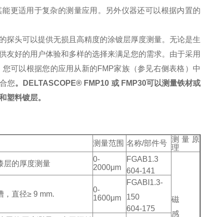
使其能更适用于复杂的测量应用。另外仪器还可以根据内置的
。
器和可更换的探头可以提供无损且高精度的涂镀层厚度测量。无论是生
供友好的用户体验和多样的选择来满足您的需求。由于采用
您可以根据您的应用从新的FMP家族（参见右侧表格）中
合您
。DELTASCOPE® FMP10 或 FMP30
可以测量铁材或
和塑料镀层。
测量原
测量
范围
名称/
部件号
理
0-
FGAB1.3
漆层的厚度测量
2000μm
604-141
FGABI1.3-
0-
直径≥ 9 mm.
150
1600μm
磁
604-175
感