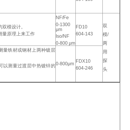
NF/Fe
0-1300
双
的双模设计。
FD10
μm
测量原理上来工作
604-143
模/
Iso/NF
0-800 μm
两
测量铁材或钢材上两种镀层
用
探
FDX10
0-800μm
可以测量过渡层中热镀锌的
604-246
头