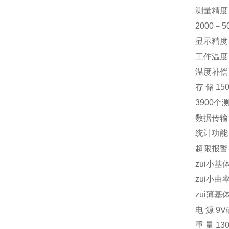
测量精度 
2000－5
显示精度 
工作温度 
温度补偿 
存 储 15
3900个
数据传输 
统计功能
超限报警
zui小基体
zui小曲
zui薄基体
电 源 9
重 量 130