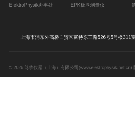
ElektroPhysik办事处
EPK板厚测量仪
上海市浦东外高桥自贸区富特东三路526号5号楼311
© 2026 笃挚仪器（上海）有限公司(www.elektrophysik.net.