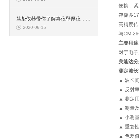
便携，紧
存储多17
笃挚仪器带你了解嘉仪壁厚仪，瓶壁测量好帮手
高精度传
2020-06-15
与CM-26
主要用途
对于电子
美能达分光
测定波长范
▲ 波长间
▲ 反射率
▲ 测定用
▲ 测量
▲ 小测
▲ 重复
▲ 色差