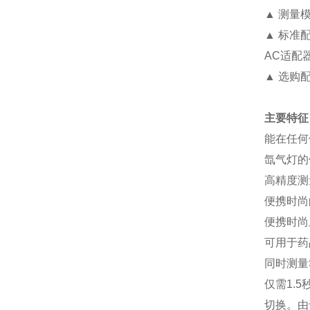
▲ 测量
▲ 标准配
AC适配器
▲ 选购
主要特征
能在任何
氙气灯的
高精度测
便携时尚
便携时尚
可用于药
同时测量
仅需1.
切换。由