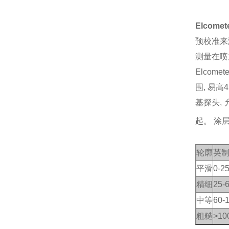
Elcome
预校准来
测量在喷
Elco
围, 易
基探头, 
起。
涂层
轮廓
英
平滑
0-2
精细
25-
中等
60-
粗糙
>10