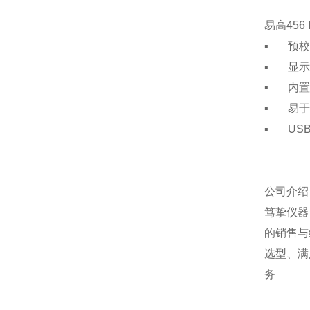
易高45
▪ 预校
▪ 显示3
▪ 内置
▪ 易于
▪ USB
公司介绍
笃挚仪器
的销售与
选型、满
务