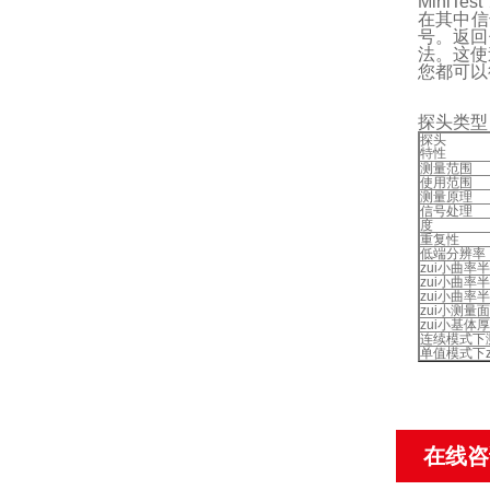
MiniT
在其中信
号。返回
法。这使
您都可以
探头类型
探头
特性
测量范围
使用范围
测量原理
信号处理
度
重复性
低端分辨率
zui小曲率
zui小曲率
zui小曲率
zui小测量
zui小基体
连续模式下
单值模式下z
在线咨