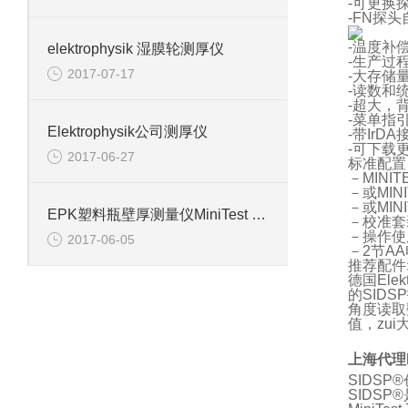
-可更换
-FN探
-温度补
elektrophysik 湿膜轮测厚仪
-生产过
2017-07-17
-大存储量
-读数和
-超大，
-菜单指
Elektrophysik公司测厚仪
-带Ir
-可下载
2017-06-27
标
－MINIT
－或MIN
－或MI
EPK塑料瓶壁厚测量仪MiniTest 7400 FH
－校准套
－操作使
2017-06-05
－2节A
推荐配件:
德国Ele
的SID
角度读取
值，zu
上海代理Mi
SIDS
SIDSP