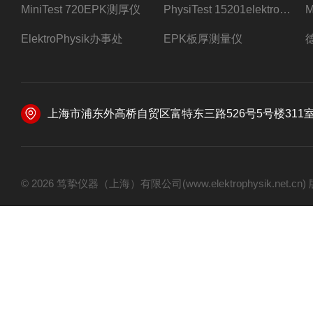
MiniTest 720EPK测厚仪
PhysiTest 15201elektrophysik测厚仪
ElektroPhysik办事处
EPK板厚测量仪
上海市浦东外高桥自贸区富特东三路526号5号楼311
© 2026 笃挚仪器（上海）有限公司(www.elektrophysik.net.