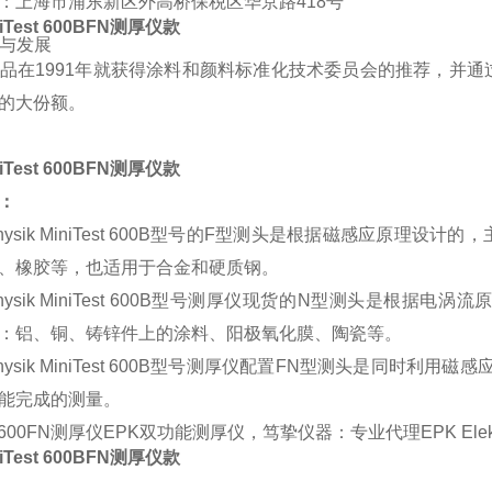
：上海市浦东新区外高桥保税区华京路418号
niTest 600BFN测厚仪款
立与发展
品在1991年就获得涂料和颜料标准化技术委员会的推荐，并
的大份额。
niTest 600BFN测厚仪款
：
Physik MiniTest 600B型号的
F型测头是根据磁感应原理设计的，
、橡胶等，也适用于合金和硬质钢。
oPhysik MiniTest 600B型号测厚仪现货的
N型测头是根据电涡流
：铝、铜、铸锌件上的涂料、阳极氧化膜、陶瓷等。
Physik MiniTest 600B型号测厚仪配置
FN型测头是同时利用磁感
能完成的测量。
est 600FN测厚仪EPK双功能测厚仪
，笃挚仪器：专业代理EPK Elekt
niTest 600BFN测厚仪款