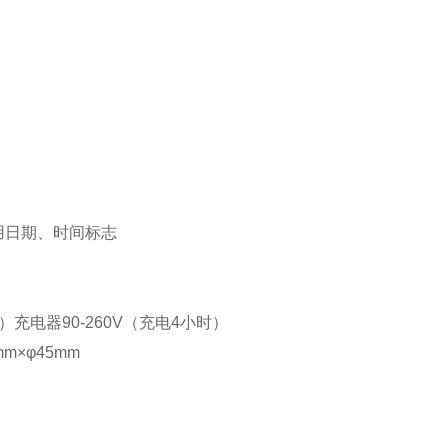
据用日期、时间标志
）充电器90-260V（充电4小时）
mm×φ45mm