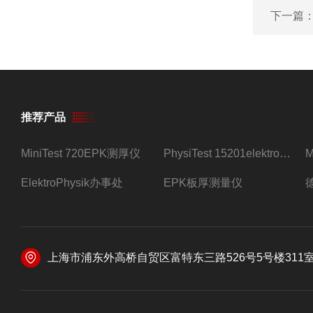
下一篇
推荐产品
MiniTest 720EPK测厚仪
PhysiTest 15201elektrophysik测厚仪
ElektroPhysik办事处
EPK板厚测量仪
上海市浦东外高桥自贸区富特东三路526号5号楼311