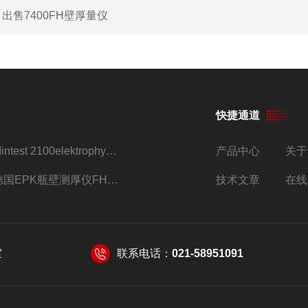
：
出售7400FH壁厚量仪
快捷通道
Mintest 2100elektrophysik代理
产品中心
关于
德国EPK瓶壁测厚仪FH7200/FH7400
技术文章
在线
室
联系电话：
021-58951091