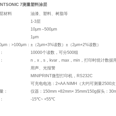
UINTSONIC 7测量塑料涂层
层材料
油漆、塑料、树脂等
1-3层
10μm –500μm
1μm
0μm：>100μm：
±（2μm+3%读数）±（2μm+2%读数）
：
10000个读数，可分500组
：
n，x，s，kvar，max，min，打印时统计数
用声、光报警
MINIPRINT微型打印机，RS232C
可充电电池：2×AA NIMH（大约可测量2500次
量：
仪器：150mm ×82mm× 35mm/150g探头：30
：
-15℃~ +55℃