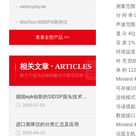
测量范围 0
elektrophysik
分 辩 率 
MiniTest 600BFN测厚仪
声速范围 1
显 示 4
查看全部产品 >>
容 差 1%
环境温度 
外 壳 
·
相关文章
ARTICLES
体 积 112
致力于成为合格的解决方案供应商！
Minitest
可存储10
德国epk创新的SIDSP探头技术有何优势？
连续模式
2020-07-03
当读值超
数据接口
进口测厚仪的分类汇总及应用
Minite
2020-04-10
仪器主机