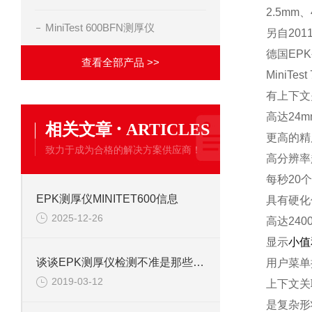
2.5mm
MiniTest 600BFN测厚仪
另自20
德国EP
查看全部产品 >>
MiniT
有上下文
高达24
·
相关文章
ARTICLES
更高的精
致力于成为合格的解决方案供应商！
高分辨率超
每秒20
EPK测厚仪MINITET600信息
具有硬化
2025-12-26
高达24
显示
小值
谈谈EPK测厚仪检测不准是那些因素呢？
用户菜单
2019-03-12
上下文关
是复杂形