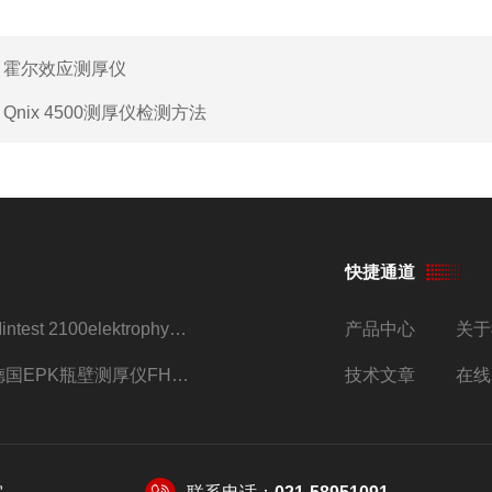
：
霍尔效应测厚仪
：
Qnix 4500测厚仪检测方法
快捷通道
Mintest 2100elektrophysik代理
产品中心
关于
德国EPK瓶壁测厚仪FH7200/FH7400
技术文章
在线