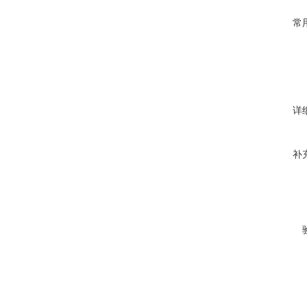
常
详
补