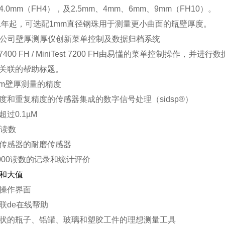
、4.0mm（FH4），及2.5mm、4mm、6mm、9mm（FH10）。
11年起，可选配1mm直径钢珠用于测量更小曲面的瓶壁厚度。
K公司壁厚测厚仪创新菜单控制及数据归档系统
est 7400 FH / MiniTest 7200 FH由易懂的菜单控
关联的帮助标题。
mm壁厚测量的精度
度和重复精度的传感器集成的数字信号处理（sidsp®）
过0.1µM
个读数
传感器的耐磨传感器
0000读数的记录和统计评价
和
大值
操作界面
联de在线帮助
状的瓶子、铝罐、玻璃和塑胶工件的理想测量工具