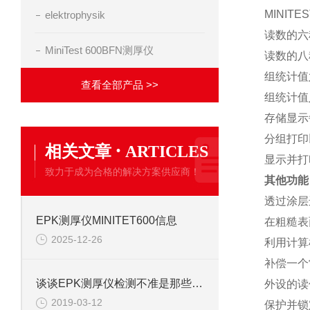
MINIT
elektrophysik
读数的六种统
MiniTest 600BFN测厚仪
读数的八种统
组统计值六种x
查看全部产品 >>
组统计值八种x
存储显示
分组打印
·
相关文章
ARTICLES
显示并打
致力于成为合格的解决方案供应商！
其他功能
透过涂层进
EPK测厚仪MINITET600信息
在粗糙表
2025-12-26
利用计算
补偿一个常数
谈谈EPK测厚仪检测不准是那些因素呢？
外设的读
2019-03-12
保护并锁