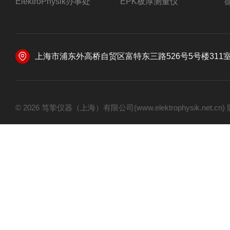
ElektroPhysik办事处
EPK板厚测量仪
上海市浦东外高桥自贸区富特东三路526号5号楼311
© 2026 笃挚仪器（上海）有限公司(www.elektrophysik.net.