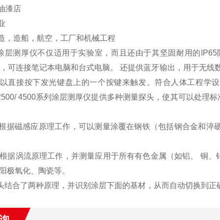
和油漆店
业
制造，造船，航空，工厂和机械工程
est涂层测厚仪不仅适用于实验室，而且还由于其坚固耐用的IP65防
出，可连接笔记本电脑和台式电脑。 还提供蓝牙输出，用于无线
以直接按下发光键盘上的一个按键来触发。符合人体工程学设
Test2500/ 4500系列涂层测厚仪提供多种测量探头，使其可
头根据磁感应原理工作，可以测量涂覆在钢铁（包括钢合金和淬
头根据涡流原理工作，并测量应用于所有有色金属（如铝、 铜、锌
阳极氧化、陶瓷等。
探头结合了两种原理，并识别涂层下面的基材，从而自动切换到正
询