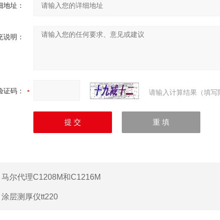
细地址：
充说明：
验证码：
请输入计算结果（填写
：
马尔代理C1208M和C1216M
：
涂层测厚仪tt220