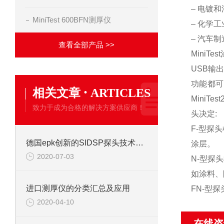
– 电镀
MiniTest 600BFN测厚仪
– 化学工
– 汽车
查看全部产品 >>
MiniT
USB输
功能都可
·
相关文章
ARTICLES
Mini
致力于成为合格的解决方案供应商！
头决定:
F-型探
德国epk创新的SIDSP探头技术有何优势？
涂层。
2020-07-03
N-型探
如涂料、
进口测厚仪的分类汇总及应用
FN-型
2020-04-10
在线咨