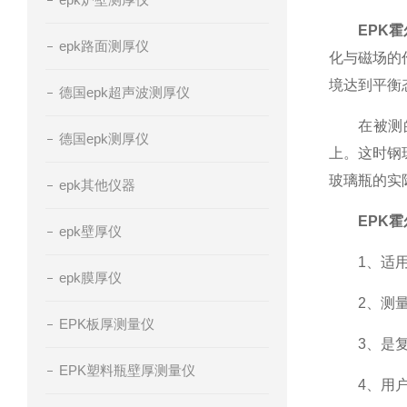
EPK
epk路面测厚仪
化与磁场的
境达到平衡
德国epk超声波测厚仪
在被测的玻
德国epk测厚仪
上。这时钢
玻璃瓶的实
epk其他仪器
EPK
epk壁厚仪
1、适用
epk膜厚仪
2、测量厚
EPK板厚测量仪
3、是复杂
EPK塑料瓶壁厚测量仪
4、用户