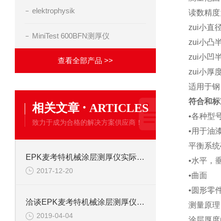
elektrophysik
读数精度
zui小直
MiniTest 600BFN测厚仪
zui小凸
zui小凹
查看全部产品 >>
zui小厚
适用于钢
符合和标准
·
相关文章
ARTICLES
•各种型号M
致力于成为合格的解决方案供应商！
•用于油
平衡系统
EPK麦考特机械涂层测厚仪实际使用中的几个问题
•水平，
2017-12-20
•曲面
•圆形零
洽谈EPK麦考特机械涂层测厚仪工作原理以及故障排除方法
测量原理
2019-04-04
涂层厚度