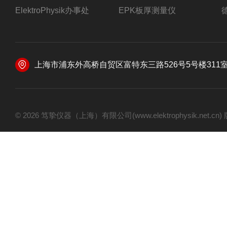
ElektroPhysik办事处
EPK板厚测量仪
上海市浦东外高桥自贸区富特东三路526号5号楼311
© 2026 笃挚仪器（上海）有限公司(www.elektrophysik.net.