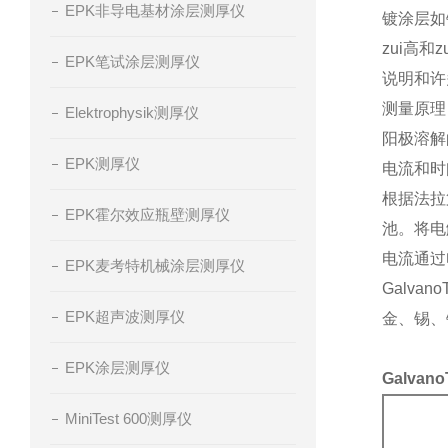
EPK非导电基材涂层测厚仪
镀涂层如
zui高
EPK笔试涂层测厚仪
说明和许
测量原理
Elektrophysik测厚仪
阳极溶解
EPK测厚仪
电流和时
根据法拉
EPK霍尔效应瓶壁测厚仪
池。将电
电流通过
EPK麦考特机械涂层测厚仪
Galv
EPK超声波测厚仪
金、锡、
EPK涂层测厚仪
Galvan
MiniTest 600测厚仪