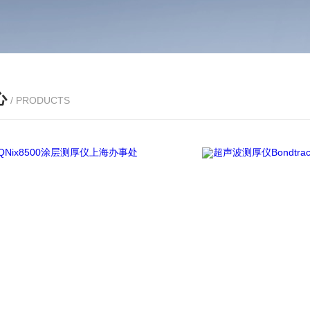
心
/ PRODUCTS