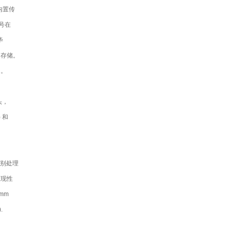
用了内置传
号在
毕
和存储。
响。
头，
 和
使用特别处理
重现性
mm
.