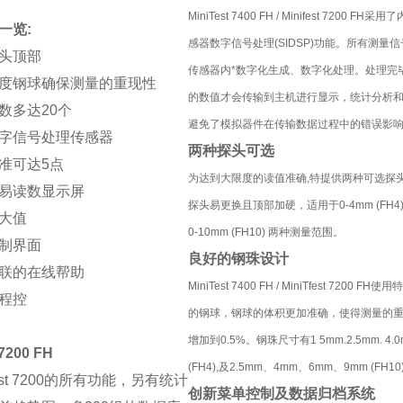
MiniTest 7400 FH / Minifest 7200 FH采
一览:
感器数字信号处理(SIDSP)功能。所有测量信
头顶部
传感器内*数字化生成、数字化处理。处理完
度钢球确保测量的重现性
的数值才会传输到主机进行显示，统计分析
数多达20个
避免了模拟器件在传输数据过程中的错误影
字信号处理传感器
两种探头可选
准可达5点
为达到大限度的读值准确,特提供两种可选探
易读数显示屏
探头易更换且顶部加硬，适用于0-4mm (FH4)
大值
0-10mm (FH10) 两种测量范围。
制界面
良好的钢珠设计
联的在线帮助
MiniTest 7400 FH / MiniTfest 7200 FH
程控
的钢球，钢球的体积更加准确，使得测量的
增加到0.5%。钢珠尺寸有1 5mm.2.5mm. 4.0
 7200 FH
(FH4),及2.5mm、4mm、6mm、9mm (FH10)
Test 7200的所有功能，另有统计
创新菜单控制及数据归档系统