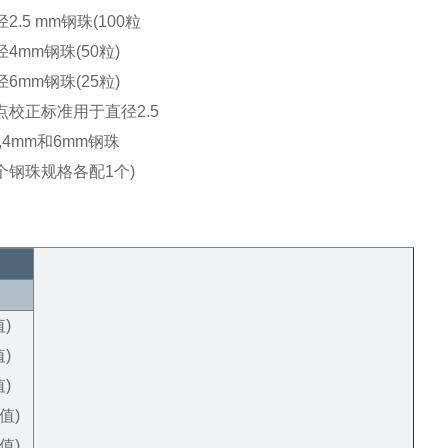
径2.5 mm钢珠(100粒
径4mm钢珠(50粒)
径6mm钢珠(25粒)
点校正标准用于直径2.5
,4mm和6mm钢珠
个钢珠规格各配1个)
值)
值)
值)
读值)
读值)