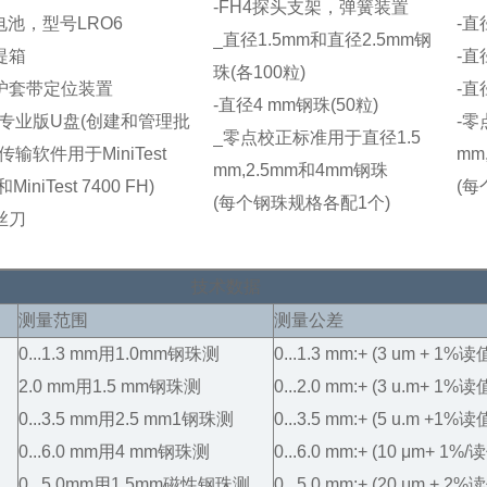
-FH4探头支架，弹簧装置
电池，型号LRO6
-直
_直径1.5mm和直径2.5mm钢
提箱
-直
珠(各100粒)
护套带定位装置
-直
-直径4 mm钢珠(50粒)
t 7专业版U盘(创建和管理批
-零
_零点校正标准用于直径1.5
输软件用于MiniTest
mm
mm,2.5mm和4mm钢珠
和MiniTest 7400 FH)
(每
(每个钢珠规格各配1个)
丝刀
技术数据
测量范围
测量公差
0...1.3 mm用1.0mm钢珠测
0...1.3 mm:+ (3 um + 1%读
2.0 mm用1.5 mm钢珠测
0...2.0 mm:+ (3 u.m+ 1%读
0...3.5 mm用2.5 mm1钢珠测
0...3.5 mm:+ (5 u.m +1%读
0...6.0 mm用4 mm钢珠测
0...6.0 mm:+ (10 μm+ 1%/
0...5.0mm用1.5mm磁性钢珠测
0...5.0 mm:+ (20 μm + 2%