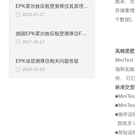
图表、当
EPK霍尔效应瓶壁测厚仪其原理及特点分别是什么
存储量增至
2023-07-27
个数据)
德国EPK霍尔效应瓶壁测厚仪FH7400
2017-05-17
高精度壁
MiniT
EPK涂层测厚仪相关问题答疑
场和实验
2018-01-23
何。 它
标准交货
■MiniTe
■MiniTe
■操作说
西班牙 
■简短说