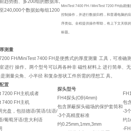
前趋势图、多200组的数据库,
MiniTest 7400 FH / MiniTest 7200 FH由
240,000个数据如每组1200
控制操作，并进行数据归档，和普通电脑的
。
序类似。全程提供操作帮助，有上下文关联
标题。
厚测量
est 7200 FH/MiniTest 7400 FH是便携式的厚度测量 
室进行 操作。两个型号可以再各种非 磁性材料上 进行简单、
们是测量尖角、小半径 和复杂形状工件所需的理想工 具。
配置
探头型号
st 7200 FH主机或者
FH
FH4探头(O到4mm)
st 7400 FH主机
包
包含屏蔽探头磁场的保护套筒和
明光盘，包括德语/英语/法语/
-3
-3个高精度标准
语/葡萄牙语/意大利语
约1
约0.25mm,1mm,3mm
明
-F