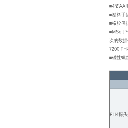
■4节AA
■塑料手
■橡胶保
■MSof
次的数据传
7200 FH
■磁性螺
FH4探头