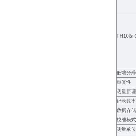
FH10探
低端分辨
重复性
测量原理
记录数率
数据存储
校准模式
测量单位