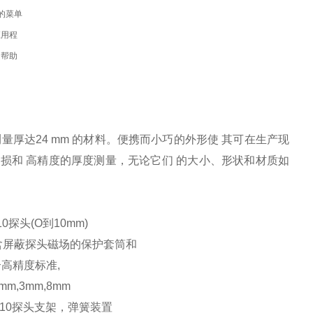
易懂的菜单
应用程
的帮助
工具，可准确测量厚达24 mm 的材料。便携而小巧的外形使 其可在生产现
无损和 高精度的厚度测量，无论它们 的大小、形状和材质如
10探头(O到10mm)
含屏蔽探头磁场的保护套筒和
个高精度标准,
mm,3mm,8mm
H10探头支架，弹簧装置