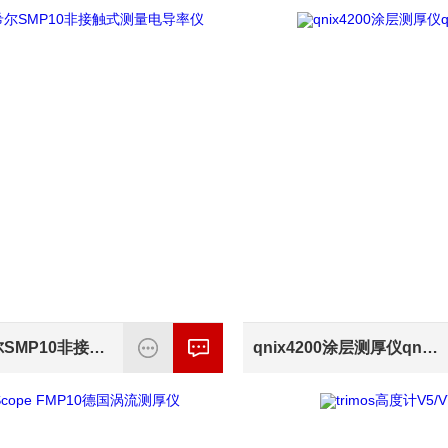
德国菲希尔SMP10非接触式测量电导率仪
qnix4200涂层测厚仪qnix4500