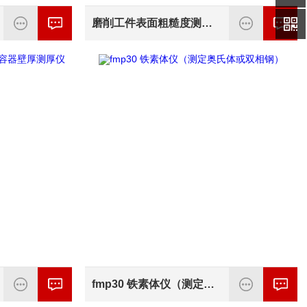
磨削工件表面粗糙度测量仪MarSurf M 300 C
fmp30 铁素体仪（测定奥氏体或双相钢）